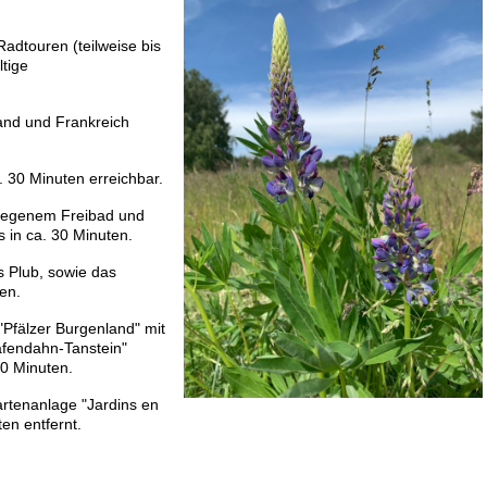
dtouren (teilweise bis
ltige
land und Frankreich
. 30 Minuten erreichbar.
elegenem Freibad und
 in ca. 30 Minuten.
s Plub, sowie das
en.
Pfälzer Burgenland" mit
fendahn-Tanstein"
20 Minuten.
Gartenanlage "Jardins en
en entfernt.